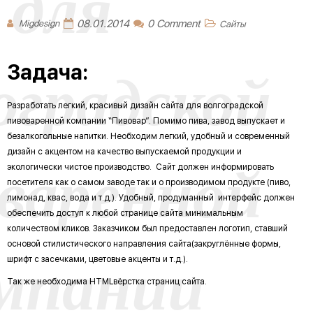
для
08.01.2014
0 Comment
Migdesign
Сайты
оградской
Задача:
Разработать легкий, красивый дизайн сайта для волгоградской
пивоваренной компании “Пивовар”. Помимо пива, завод выпускает и
безалкогольные напитки. Необходим легкий, удобный и современный
варенной
дизайн с акцентом на качество выпускаемой продукции и
экологически чистое производство. Сайт должен информировать
посетителя как о самом заводе так и о производимом продукте (пиво,
лимонад, квас, вода и т.д.). Удобный, продуманный интерфейс должен
обеспечить доступ к любой странице сайта минимальным
количеством кликов. Заказчиком был предоставлен логотип, ставший
мпании
основой стилистического направления сайта(закруглённые формы,
шрифт с засечками, цветовые акценты и т.д.).
Так же необходима HTMLвёрстка страниц сайта.